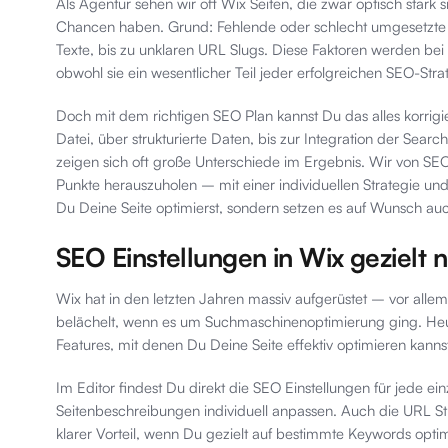
Als Agentur sehen wir oft Wix Seiten, die zwar optisch star
Chancen haben. Grund: Fehlende oder schlecht umgesetzte S
Texte, bis zu unklaren URL Slugs. Diese Faktoren werden bei 
obwohl sie ein wesentlicher Teil jeder erfolgreichen SEO-Strat
Doch mit dem richtigen SEO Plan kannst Du das alles korrigie
Datei, über strukturierte Daten, bis zur Integration der Sear
zeigen sich oft große Unterschiede im Ergebnis. Wir von SEO
Punkte herauszuholen – mit einer individuellen Strategie un
Du Deine Seite optimierst, sondern setzen es auf Wunsch auc
SEO Einstellungen in Wix gezielt n
Wix hat in den letzten Jahren massiv aufgerüstet – vor alle
belächelt, wenn es um Suchmaschinenoptimierung ging. Heute 
Features, mit denen Du Deine Seite effektiv optimieren kanns
Im Editor findest Du direkt die SEO Einstellungen für jede ei
Seitenbeschreibungen individuell anpassen. Auch die URL Struk
klarer Vorteil, wenn Du gezielt auf bestimmte Keywords opti