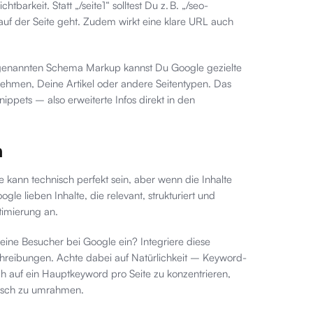
barkeit. Statt „/seite1“ solltest Du z. B. „/seo-
auf der Seite geht. Zudem wirkt eine klare URL auch
sogenannten Schema Markup kannst Du Google gezielte
nehmen, Deine Artikel oder andere Seitentypen. Das
nippets – also erweiterte Infos direkt in den
n
e kann technisch perfekt sein, aber wenn die Inhalte
le lieben Inhalte, die relevant, strukturiert und
timierung an.
ine Besucher bei Google ein? Integriere diese
schreibungen. Achte dabei auf Natürlichkeit – Keyword-
ich auf ein Hauptkeyword pro Seite zu konzentrieren,
tisch zu umrahmen.